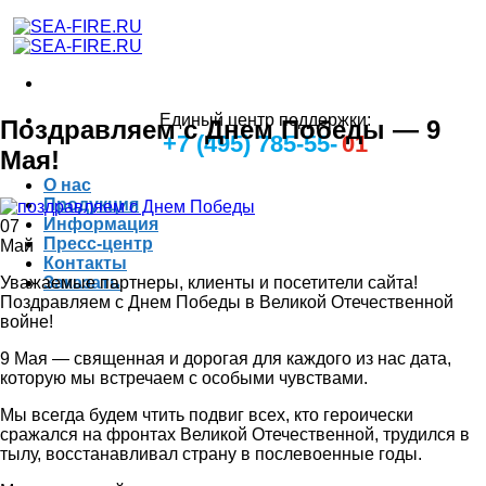
Единый центр поддержки:
Поздравляем с Днем Победы — 9
+7 (495) 785-55-
01
Мая!
О нас
Продукция
Информация
07
Пресс-центр
Май
Контакты
Уважаемые партнеры, клиенты и посетители сайта!
Заказать
Поздравляем с Днем Победы в Великой Отечественной
войне!
9 Мая — священная и дорогая для каждого из нас дата,
которую мы встречаем с особыми чувствами.
Мы всегда будем чтить подвиг всех, кто героически
сражался на фронтах Великой Отечественной, трудился в
тылу, восстанавливал страну в послевоенные годы.