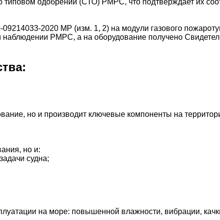
о типовом одобрении (СТО) РМРС, что подтверждает их со
-09214033-2020 МР (изм. 1, 2) на модули газового пожаро
м наблюдении РМРС, а на оборудование получено Свидетел
тва:
вание, но и производит ключевые компоненты на территори
ания, но и:
задачи судна;
плуатации на море: повышенной влажности, вибрации, качки